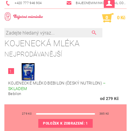
+420 777 946 904
BAJECNEMIMINKO@GMAIL.COM
0
0 Kč
KOJENECKÁ MLÉKA
NEJPRODÁVANĚJŠÍ
1.
KOJENECKÉ MLÉKO BEBILON (ČESKÝ NUTRILON)
–
SKLADEM
Bebilon
od 279 Kč
279
Kč
385
Kč
POLOŽEK K ZOBRAZENÍ:
1