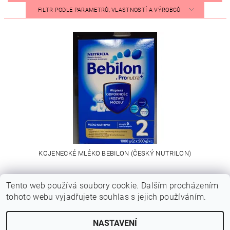
FILTR PODLE PARAMETRŮ, VLASTNOSTÍ A VÝROBCŮ
KOJENECKÉ MLÉKO BEBILON (ČESKÝ NUTRILON)
279 Kč
od
Tento web používá soubory cookie. Dalším procházením
tohoto webu vyjadřujete souhlas s jejich používáním.
bajecnemiminko.cz
NASTAVENÍ